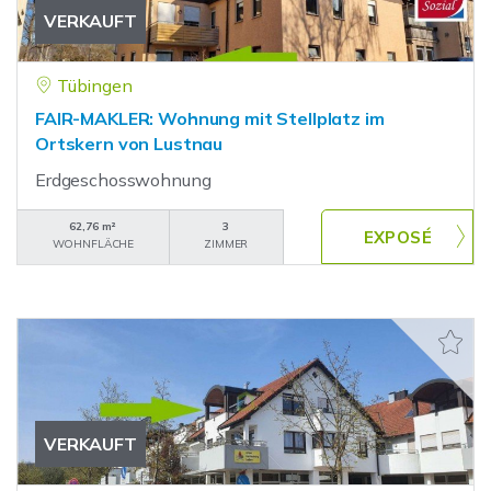
VERKAUFT
Tübingen
FAIR-MAKLER: Wohnung mit Stellplatz im
Ortskern von Lustnau
Erdgeschosswohnung
62,76 m²
3
WOHNFLÄCHE
ZIMMER
VERKAUFT