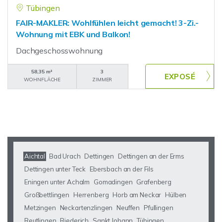
Tübingen
FAIR-MAKLER: Wohlfühlen leicht gemacht! 3-Zi.-
Wohnung mit EBK und Balkon!
Dachgeschosswohnung
58,35 m²
3
WOHNFLÄCHE
ZIMMER
Aichtal
Bad Urach
Dettingen
Dettingen an der Erms
Dettingen unter Teck
Ebersbach an der Fils
Eningen unter Achalm
Gomadingen
Grafenberg
Großbettlingen
Herrenberg
Horb am Neckar
Hülben
Metzingen
Neckartenzlingen
Neuffen
Pfullingen
Reutlingen
Riederich
Sankt Johann
Tübingen