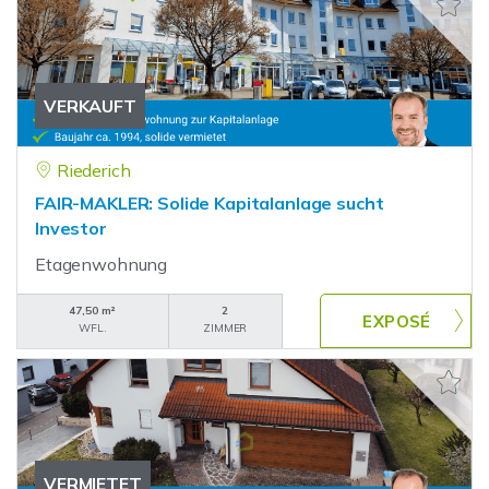
VERKAUFT
Riederich
FAIR-MAKLER: Solide Kapitalanlage sucht
Investor
Etagenwohnung
47,50 m²
2
WFL.
ZIMMER
VERMIETET