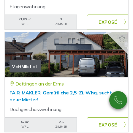
Etagenwohnung
71,89 m²
3
WFL.
ZIMMER
VERMIETET
Dettingen an der Erms
FAIR-MAKLER: Gemütliche 2,5-Zi.-Whg. sucht
neue Mieter!
Dachgeschosswohnung
62 m²
2,5
WFL.
ZIMMER