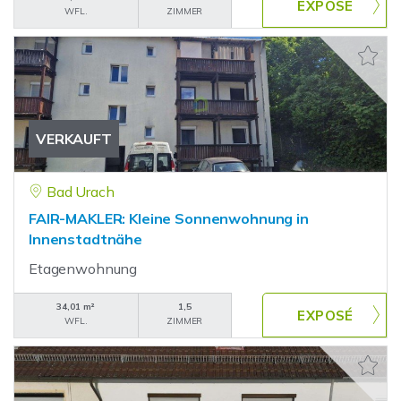
WFL.
ZIMMER
VERKAUFT
Bad Urach
FAIR-MAKLER: Kleine Sonnenwohnung in
Innenstadtnähe
Etagenwohnung
34,01 m²
1,5
WFL.
ZIMMER