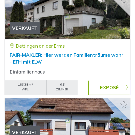
VERKAUFT
Dettingen an der Erms
FAIR-MAKLER: Hier werden Familienträume wahr
- EFH mit ELW
Einfamilienhaus
186,38 m²
6,5
WFL.
ZIMMER
VERKAUFT