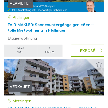
VERMIETET
Pfullingen
FAIR-MAKLER: Sonnenuntergänge genießen --
tolle Mietwohnung in Pfullingen
Etagenwohnung
92 m²
3
WFL.
ZIMMER
VERKAUFT
Metzingen