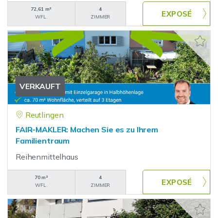
72,61 m²
4
WFL.
ZIMMER
VERKAUFT
Reutlingen
FAIR-MAKLER: Machen Sie es zu Ihrem
Familientraum
Reihenmittelhaus
70 m²
4
WFL.
ZIMMER