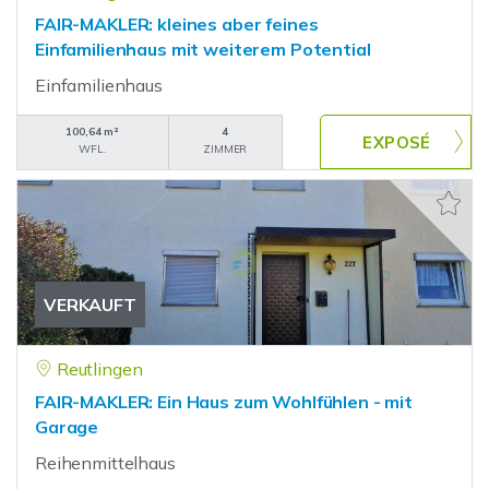
FAIR-MAKLER: kleines aber feines
Einfamilienhaus mit weiterem Potential
Einfamilienhaus
100,64 m²
4
WFL.
ZIMMER
VERKAUFT
Reutlingen
FAIR-MAKLER: Ein Haus zum Wohlfühlen - mit
Garage
Reihenmittelhaus