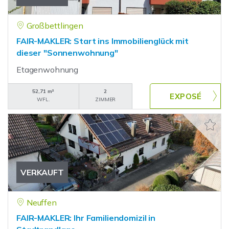
Großbettlingen
FAIR-MAKLER: Start ins Immobilienglück mit
dieser "Sonnenwohnung"
Etagenwohnung
52,71 m²
2
WFL.
ZIMMER
VERKAUFT
Neuffen
FAIR-MAKLER: Ihr Familiendomizil in