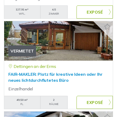
127,91 m²
4,5
WFL.
ZIMMER
VERMIETET
Dettingen an der Erms
FAIR-MAKLER: Platz für kreative Ideen oder Ihr
neues lichtdurchflutetes Büro
Einzelhandel
49,50 m²
2
FL.
RÄUME