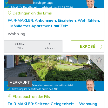
Dettingen an der Erms
FAIR-MAKLER: Ankommen. Einziehen. Wohlfühlen.
- Möbliertes Apartment auf Zeit
Wohnung
24,13 m²
1
WFL.
ZIMMER
VERKAUFT
Ebersbach an der Fils
FAIR-MAKLER: Seltene Gelegenheit -- Wohnung