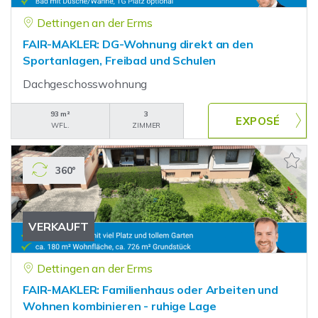
Dettingen an der Erms
FAIR-MAKLER: DG-Wohnung direkt an den
Sportanlagen, Freibad und Schulen
Dachgeschosswohnung
93 m²
3
WFL.
ZIMMER
360°
VERKAUFT
Dettingen an der Erms
FAIR-MAKLER: Familienhaus oder Arbeiten und
Wohnen kombinieren - ruhige Lage