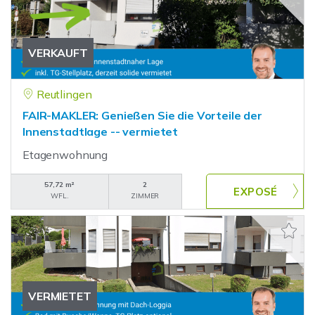
VERKAUFT
Reutlingen
FAIR-MAKLER: Genießen Sie die Vorteile der
Innenstadtlage -- vermietet
Etagenwohnung
57,72 m²
2
WFL.
ZIMMER
VERMIETET