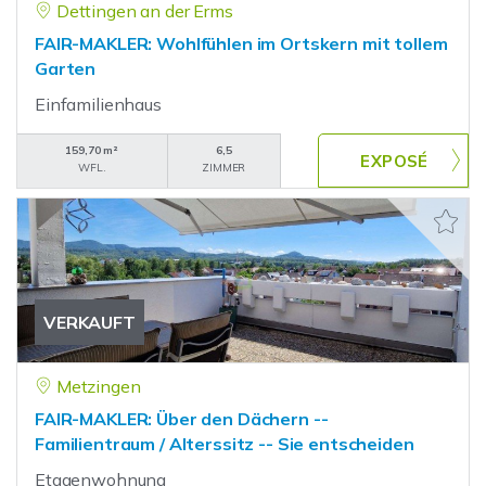
Dettingen an der Erms
FAIR-MAKLER: Wohlfühlen im Ortskern mit tollem
Garten
Einfamilienhaus
159,70 m²
6,5
WFL.
ZIMMER
VERKAUFT
Metzingen
FAIR-MAKLER: Über den Dächern --
Familientraum / Alterssitz -- Sie entscheiden
Etagenwohnung