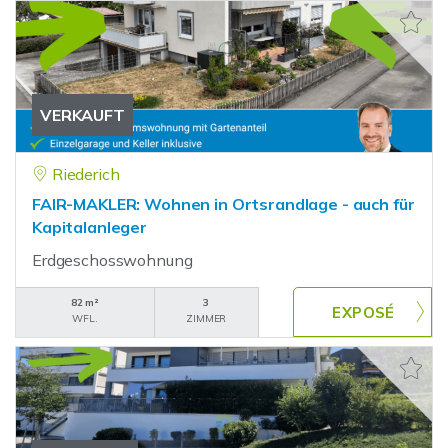
VERKAUFT
Riederich
FAIR-MAKLER: Wohnen in Ortsrandlage - auch für
Kapitalanleger
Erdgeschosswohnung
82 m²
3
WFL.
ZIMMER