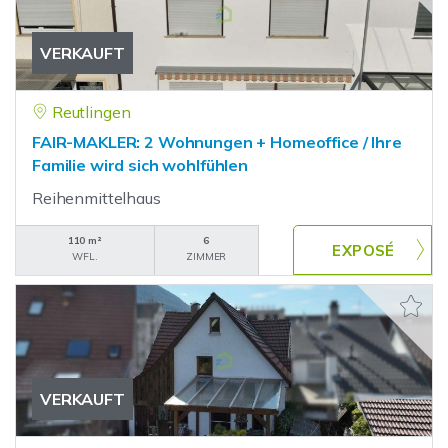
VERKAUFT
Reutlingen
FAIR-MAKLER: 2 Wohnungen + Homeoffice / Ihre
Familie wird sich wohlfühlen
Reihenmittelhaus
110 m²
6
WFL.
ZIMMER
VERKAUFT