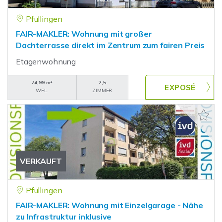
Pfullingen
FAIR-MAKLER: Wohnung mit großer
Dachterrasse direkt im Zentrum zum fairen Preis
Etagenwohnung
74,99 m²
2,5
WFL.
ZIMMER
VERKAUFT
Pfullingen
FAIR-MAKLER: Wohnung mit Einzelgarage - Nähe
zu Infrastruktur inklusive