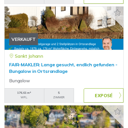
VERKAUFT
Sankt Johann
FAIR-MAKLER: Lange gesucht, endlich gefunden -
Bungalow in Ortsrandlage
Bungalow
176,61 m²
5
WFL.
ZIMMER