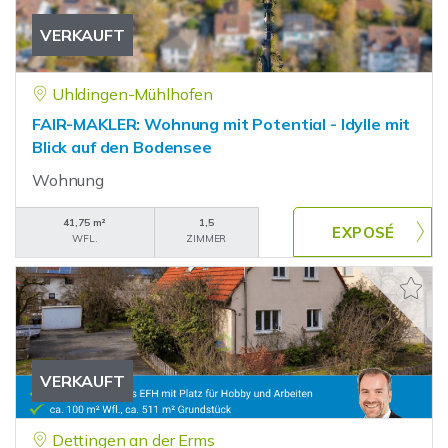
VERKAUFT
Uhldingen-Mühlhofen
FAIR-MAKLER: Wohnung mit Potential - Idylle mit
Blick auf den Bodensee
Wohnung
41,75 m²
1,5
WFL.
ZIMMER
VERKAUFT
Dettingen an der Erms