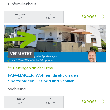
Einfamilienhaus
180,36 m²
8
WFL.
ZIMMER
VERMIETET
Dettingen an der Erms
FAIR-MAKLER: Wohnen direkt an den
Sportanlagen, Freibad und Schulen
Wohnung
103 m²
3
WFL.
ZIMMER