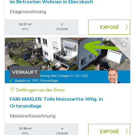
im Betreuten Wohnen in Ebersbach
Etagenwohnung
52,57 m²
2
WFL.
ZIMMER
VERKAUFT
Dettingen an der Erms
FAIR-MAKLER: Tolle Maisonette-Whg. in
Ortsrandlage
Maisonettewohnung
97,88 m²
4
WFL.
ZIMMER