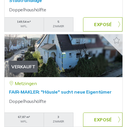
Stadtrandlage
Doppelhaushälfte
149,54 m²
5
WFL.
ZIMMER
VERKAUFT
Metzingen
FAIR-MAKLER: "Häusle" sucht neue Eigentümer
Doppelhaushälfte
67,87 m²
3
WFL.
ZIMMER