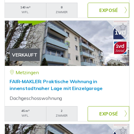
140 m²
8
WFL.
ZIMMER
VERKAUFT
Metzingen
FAIR-MAKLER: Praktische Wohnung in
innenstadtnaher Lage mit Einzelgarage
Dachgeschosswohnung
45 m²
2
WFL.
ZIMMER