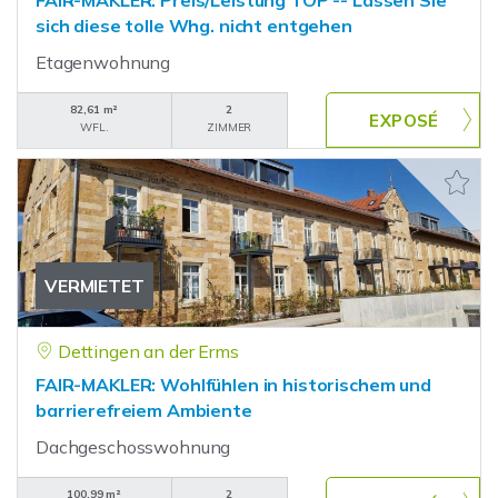
FAIR-MAKLER: Preis/Leistung TOP -- Lassen Sie
sich diese tolle Whg. nicht entgehen
Etagenwohnung
82,61 m²
2
WFL.
ZIMMER
VERMIETET
Dettingen an der Erms
FAIR-MAKLER: Wohlfühlen in historischem und
barrierefreiem Ambiente
Dachgeschosswohnung
100,99 m²
2