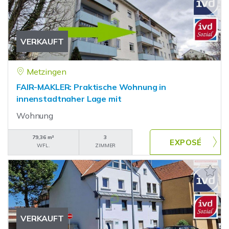
VERKAUFT
Metzingen
FAIR-MAKLER: Praktische Wohnung in
innenstadtnaher Lage mit
Wohnung
79,36 m²
3
WFL.
ZIMMER
VERKAUFT