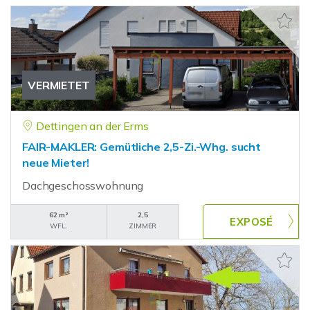
VERMIETET
Dettingen an der Erms
FAIR-MAKLER: Gemütliche 2,5-Zi.-Whg. sucht
neue Mieter!
Dachgeschosswohnung
62 m²
2,5
WFL.
ZIMMER