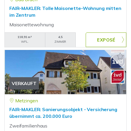
FAIR-MAKLER: Tolle Maisonette-Wohnung mitten
im Zentrum
Maisonettewohnung
118,91 m²
4,5
WFL.
ZIMMER
VERKAUFT
Metzingen
FAIR-MAKLER: Sanierungsobjekt - Versicherung
übernimmt ca. 200.000 Euro
Zweifamilienhaus