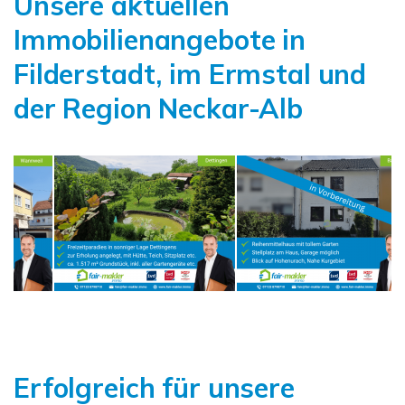
Unsere aktuellen
Immobilienangebote in
Filderstadt, im Ermstal und
der Region Neckar-Alb
Erfolgreich für unsere