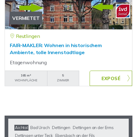
VERMIETET
Reutlingen
FAIR-MAKLER: Wohnen in historischem
Ambiente, tolle Innenstadtlage
Etagenwohnung
165 m²
5
WOHNFLÄCHE
ZIMMER
Aichtal
Bad Urach
Dettingen
Dettingen an der Erms
Dettingen unter Teck
Ebersbach an der Fils