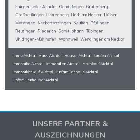
Eningen unter Achalm
Gomadingen
Grafenberg
Großbettlingen
Herrenberg
Horb am Neckar
Hülben
Metzingen
Neckartenzlingen
Neuffen
Pfullingen
Reutlingen
Riederich
Sankt Johann
Tübingen
Uhldingen-Mühlhofen
Wannweil
Wendlingen am Neckar
Immo Aichtal
Haus Aichtal
Häuser Aichtal
kaufen Aichtal
Immobilie Aichtal
Immobilien Aichtal
Hauskauf Aichtal
Immobilienkauf Aichtal
Einfamilienhaus Aichtal
Einfamilienhäuser Aichtal
UNSERE PARTNER &
AUSZEICHNUNGEN