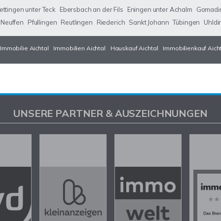
ettingen unter Teck
Ebersbach an der Fils
Eningen unter Achalm
Gomadi
Neuffen
Pfullingen
Reutlingen
Riederich
Sankt Johann
Tübingen
Uhldi
Immobilie Aichtal
Immobilien Aichtal
Hauskauf Aichtal
Immobilienkauf Aich
UNSERE PARTNER & AUSZEICHNUNGEN