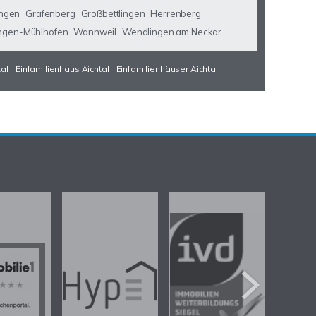
ngen
Grafenberg
Großbettlingen
Herrenberg
ngen-Mühlhofen
Wannweil
Wendlingen am Neckar
tal
Einfamilienhaus Aichtal
Einfamilienhäuser Aichtal