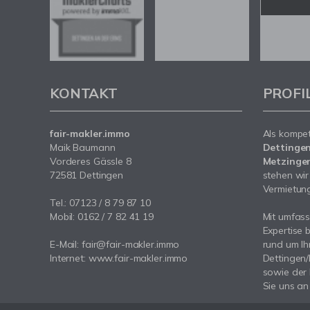
KONTAKT
PROFI
fair-makler.immo
Als kompe
Maik Baumann
Dettingen
Vorderes Gässle 8
Metzingen
72581 Dettingen
stehen wir
Vermietung 
Tel.: 07123 / 8 79 87 10
Mobil: 0162 / 7 82 41 19
Mit umfas
Expertise 
E-Mail: fair@fair-makler.immo
rund um Ih
Internet: www.fair-makler.immo
Dettingen
sowie der
Sie uns an 