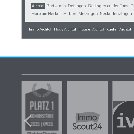
Aichtal
Bad Urach
Dettingen
Dettingen an der Erms
D
Horb am Neckar
Hülben
Metzingen
Neckartenzlingen
Immo Aichtal
Haus Aichtal
Häuser Aichtal
kaufen Aichtal