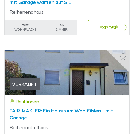
mit Garage warten auf SIE
Reihenendhaus
70 m²
4,5
WOHNFLÄCHE
ZIMMER
VERKAUFT
Reutlingen
FAIR-MAKLER: Ein Haus zum Wohlfühlen - mit
Garage
Reihenmittelhaus