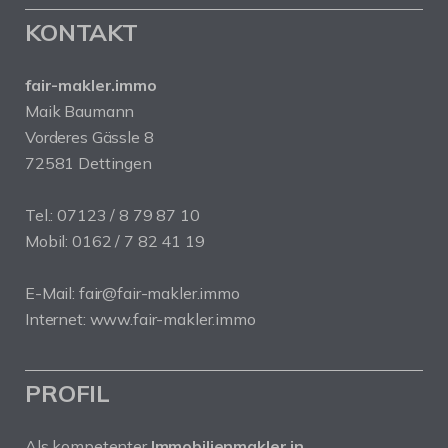
KONTAKT
fair-makler.immo
Maik Baumann
Vorderes Gässle 8
72581 Dettingen
Tel.: 07123 / 8 79 87 10
Mobil: 0162 / 7 82 41 19
E-Mail: fair@fair-makler.immo
Internet: www.fair-makler.immo
PROFIL
Als kompetenter
Immobilienmakler in