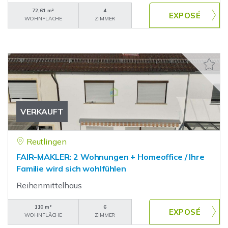
72,61 m²
4
WOHNFLÄCHE
ZIMMER
VERKAUFT
Reutlingen
FAIR-MAKLER: 2 Wohnungen + Homeoffice / Ihre
Familie wird sich wohlfühlen
Reihenmittelhaus
110 m²
6
WOHNFLÄCHE
ZIMMER