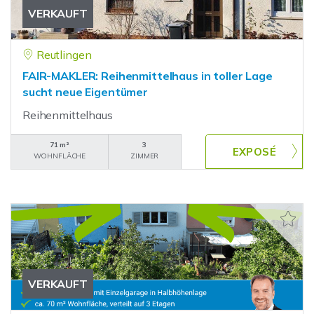
VERKAUFT
Reutlingen
FAIR-MAKLER: Reihenmittelhaus in toller Lage
sucht neue Eigentümer
Reihenmittelhaus
71 m²
3
WOHNFLÄCHE
ZIMMER
VERKAUFT