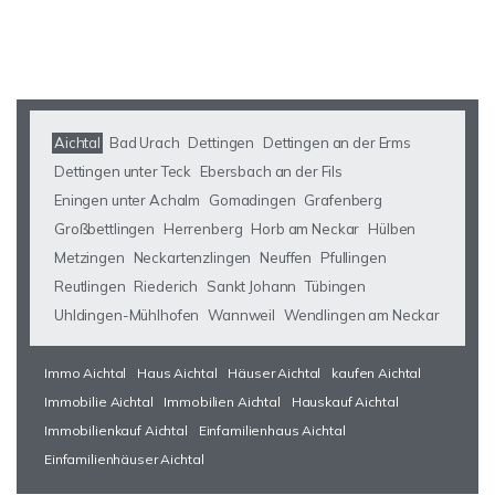
Aichtal
Bad Urach
Dettingen
Dettingen an der Erms
Dettingen unter Teck
Ebersbach an der Fils
Eningen unter Achalm
Gomadingen
Grafenberg
Großbettlingen
Herrenberg
Horb am Neckar
Hülben
Metzingen
Neckartenzlingen
Neuffen
Pfullingen
Reutlingen
Riederich
Sankt Johann
Tübingen
Uhldingen-Mühlhofen
Wannweil
Wendlingen am Neckar
Immo Aichtal
Haus Aichtal
Häuser Aichtal
kaufen Aichtal
Immobilie Aichtal
Immobilien Aichtal
Hauskauf Aichtal
Immobilienkauf Aichtal
Einfamilienhaus Aichtal
Einfamilienhäuser Aichtal