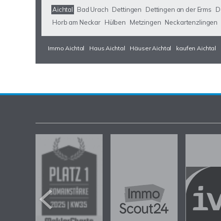
Aichtal
Bad Urach
Dettingen
Dettingen an der Erms
D
Horb am Neckar
Hülben
Metzingen
Neckartenzlingen
Immo Aichtal
Haus Aichtal
Häuser Aichtal
kaufen Aichtal