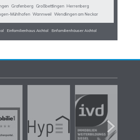
ngen
Grafenberg
Großbettlingen
Herrenberg
ngen-Mühlhofen
Wannweil
Wendlingen am Neckar
tal
Einfamilienhaus Aichtal
Einfamilienhäuser Aichtal