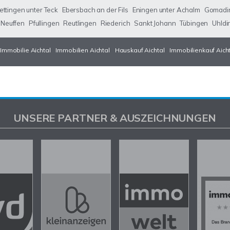
ettingen unter Teck
Ebersbach an der Fils
Eningen unter Achalm
Gomadi
Neuffen
Pfullingen
Reutlingen
Riederich
Sankt Johann
Tübingen
Uhldi
Immobilie Aichtal
Immobilien Aichtal
Hauskauf Aichtal
Immobilienkauf Aich
UNSERE PARTNER & AUSZEICHNUNGEN