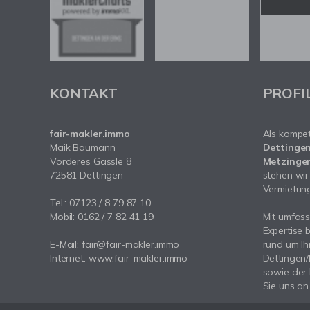
KONTAKT
PROFI
fair-makler.immo
Als kompe
Maik Baumann
Dettingen
Vorderes Gässle 8
Metzingen
72581 Dettingen
stehen wir
Vermietung 
Tel.: 07123 / 8 79 87 10
Mobil: 0162 / 7 82 41 19
Mit umfas
Expertise 
E-Mail: fair@fair-makler.immo
rund um Ih
Internet: www.fair-makler.immo
Dettingen
sowie der
Sie uns an 