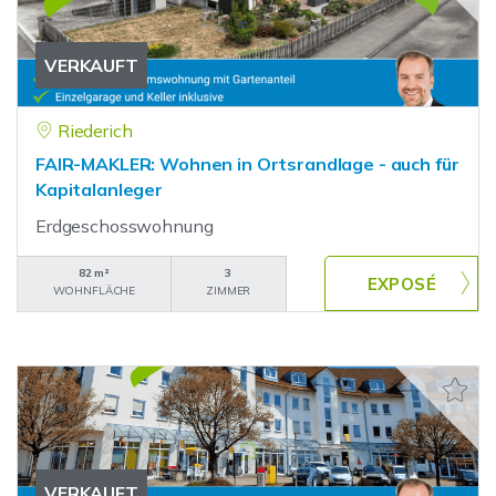
VERKAUFT
Riederich
FAIR-MAKLER: Wohnen in Ortsrandlage - auch für
Kapitalanleger
Erdgeschosswohnung
82 m²
3
WOHNFLÄCHE
ZIMMER
VERKAUFT