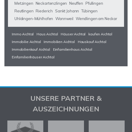
Metzingen
Neckartenzlingen
Neuffen
Pfullingen
Reutlingen
Riederich
Sankt Johann
Tübingen
Uhldingen-Mühlhofen
Wannweil
Wendlingen am Neckar
Immo Aichtal
Haus Aichtal
Häuser Aichtal
kaufen Aichtal
Immobilie Aichtal
Immobilien Aichtal
Hauskauf Aichtal
Immobilienkauf Aichtal
Einfamilienhaus Aichtal
Einfamilienhäuser Aichtal
UNSERE PARTNER &
AUSZEICHNUNGEN