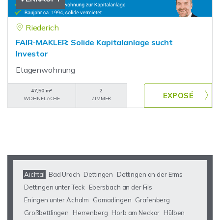
Riederich
FAIR-MAKLER: Solide Kapitalanlage sucht
Investor
Etagenwohnung
47,50 m²
2
WOHNFLÄCHE
ZIMMER
Aichtal
Bad Urach
Dettingen
Dettingen an der Erms
Dettingen unter Teck
Ebersbach an der Fils
Eningen unter Achalm
Gomadingen
Grafenberg
Großbettlingen
Herrenberg
Horb am Neckar
Hülben