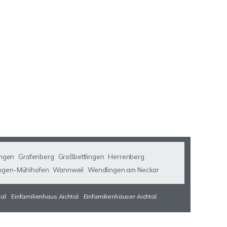
ngen
Grafenberg
Großbettlingen
Herrenberg
ngen-Mühlhofen
Wannweil
Wendlingen am Neckar
tal
Einfamilienhaus Aichtal
Einfamilienhäuser Aichtal