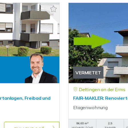
VERMIETET
Dettingen an der Erms
tanlagen, Freibad und
FAIR-MAKLER: Renovierte
Etagenwohnung
84,60 m²
2,5
WOHNFLÄCHE
ZIMMER
O