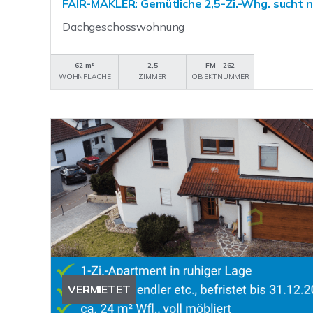
FAIR-MAKLER: Gemütliche 2,5-Zi.-Whg. sucht n
Dachgeschosswohnung
62 m²
2,5
FM - 262
WOHNFLÄCHE
ZIMMER
OBJEKTNUMMER
VERMIETET