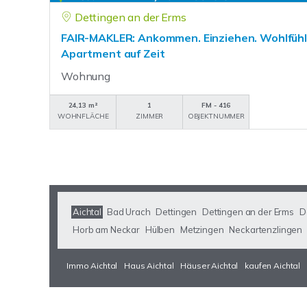
Dettingen an der Erms
FAIR-MAKLER: Ankommen. Einziehen. Wohlfühle
Apartment auf Zeit
Wohnung
24,13 m²
1
FM - 416
WOHNFLÄCHE
ZIMMER
OBJEKTNUMMER
Aichtal
Bad Urach
Dettingen
Dettingen an der Erms
D
Horb am Neckar
Hülben
Metzingen
Neckartenzlingen
Immo Aichtal
Haus Aichtal
Häuser Aichtal
kaufen Aichtal