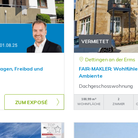
VERMIETET
Dettingen an der Erms
agen, Freibad und
FAIR-MAKLER: Wohlfühlen
Ambiente
Dachgeschosswohnung
100,99 m²
2
ZUM EXPOSÉ
WOHNFLÄCHE
ZIMMER
O