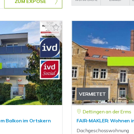
ZUM EXPOSÉ
VERMIETET
Dettingen an der Erms
em Balkon im Ortskern
FAIR-MAKLER: Wohnen in
Dachgeschosswohnung