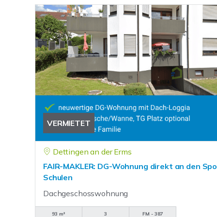
VERMIETET
Dettingen an der Erms
FAIR-MAKLER: DG-Wohnung direkt an den Spor
Schulen
Dachgeschosswohnung
93 m²
3
FM - 387