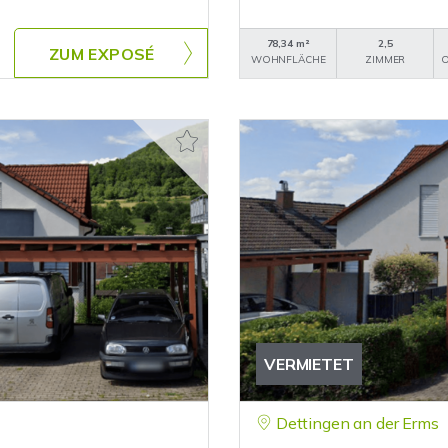
78,34 m²
2,5
ZUM EXPOSÉ
WOHNFLÄCHE
ZIMMER
O
VERMIETET
Dettingen an der Erms