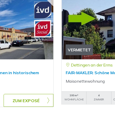
VERMIETET
Dettingen an der Erms
nen in historischem
FAIR-MAKLER: Schöne Ma
Maisonettewohnung
100 m²
4
WOHNFLÄCHE
ZIMMER
O
ZUM EXPOSÉ