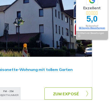
Exzellent
5,0
Basierend auf
66 Google-Bewertungen
Echtheit von Bewertungen
isonette-Wohnung mit tollem Garten
FM - 254
ZUM EXPOSÉ
BJEKTNUMMER