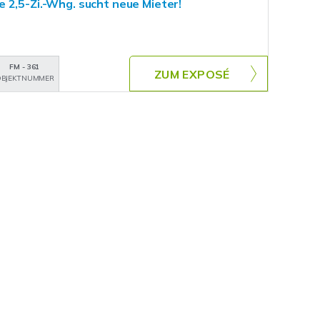
 2,5-Zi.-Whg. sucht neue Mieter!
FM - 361
ZUM EXPOSÉ
BJEKTNUMMER