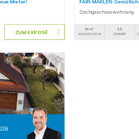
eue Mieter!
FAIR-MAKLER: Gemütliche
Dachgeschosswohnung
62 m²
2,5
ZUM EXPOSÉ
WOHNFLÄCHE
ZIMMER
O