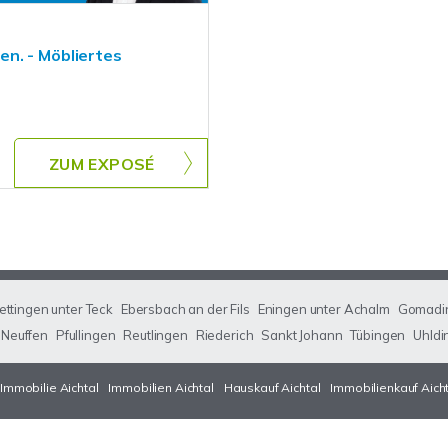
n. - Möbliertes
ZUM EXPOSÉ
ettingen unter Teck
Ebersbach an der Fils
Eningen unter Achalm
Gomadi
Neuffen
Pfullingen
Reutlingen
Riederich
Sankt Johann
Tübingen
Uhldi
Immobilie Aichtal
Immobilien Aichtal
Hauskauf Aichtal
Immobilienkauf Aich