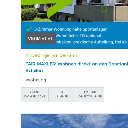
VERMIETET
Dettingen an der Erms
FAIR-MAKLER: Wohnen direkt an den Sportanl
Schulen
Wohnung
103 m²
3
FM - 381
WOHNFLÄCHE
ZIMMER
OBJEKTNUMMER