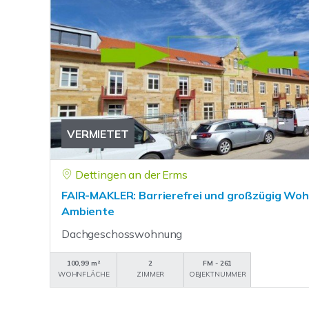
VERMIETET
Dettingen an der Erms
FAIR-MAKLER: Barrierefrei und großzügig Woh
Ambiente
Dachgeschosswohnung
100,99 m²
2
FM - 261
WOHNFLÄCHE
ZIMMER
OBJEKTNUMMER