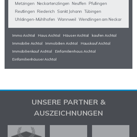
Metzingen
Neckartenzlingen
Neuffen
Pfullingen
Reutlingen
Riederich
Sankt Johann
Tübingen
Uhldingen-Mühlhofen
Wannweil
Wendlingen am Neckar
Immo Aichtal
Haus Aichtal
Häuser Aichtal
kaufen Aichtal
Immobilie Aichtal
Immobilien Aichtal
Hauskauf Aichtal
Immobilienkauf Aichtal
Einfamilienhaus Aichtal
Einfamilienhäuser Aichtal
UNSERE PARTNER &
AUSZEICHNUNGEN