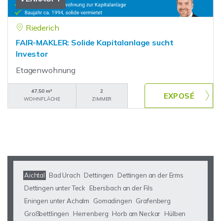
Riederich
FAIR-MAKLER: Solide Kapitalanlage sucht
Investor
Etagenwohnung
47,50 m²
2
WOHNFLÄCHE
ZIMMER
Aichtal
Bad Urach
Dettingen
Dettingen an der Erms
Dettingen unter Teck
Ebersbach an der Fils
Eningen unter Achalm
Gomadingen
Grafenberg
Großbettlingen
Herrenberg
Horb am Neckar
Hülben