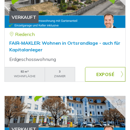
VERKAUFT
Riederich
FAIR-MAKLER: Wohnen in Ortsrandlage - auch für
Kapitalanleger
Erdgeschosswohnung
82 m²
3
WOHNFLÄCHE
ZIMMER
VERKAUFT