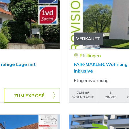
VERKAUFT
Pfullingen
 ruhige Lage mit
FAIR-MAKLER: Wohnung mi
inklusive
Etagenwohnung
71,89 m²
3
ZUM EXPOSÉ
WOHNFLÄCHE
ZIMMER
O