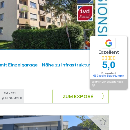
Exzellent
5,0
t Einzelgarage - Nähe zu Infrastruktur
Basierend auf
66 Google-Bewertungen
Echtheit von Bewertungen
FM - 231
ZUM EXPOSÉ
BJEKTNUMMER