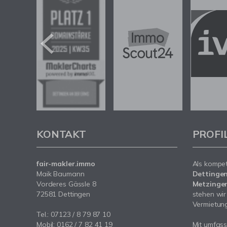
KONTAKT
PROFI
fair-makler.immo
Als kompe
Maik Baumann
Dettingen
Vorderes Gässle 8
Metzingen
72581 Dettingen
stehen wir
Vermietung 
Tel.: 07123 / 8 79 87 10
Mobil: 0162 / 7 82 41 19
Mit umfas