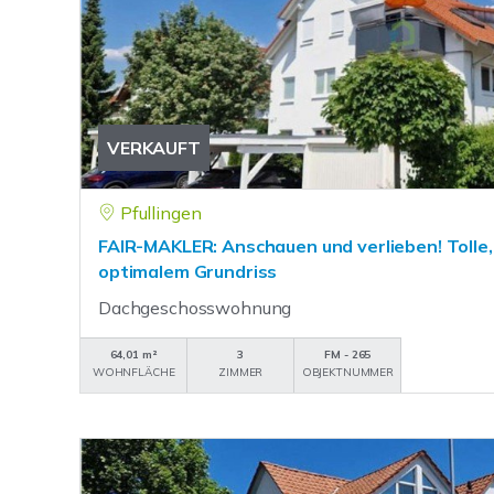
VERKAUFT
Pfullingen
FAIR-MAKLER: Anschauen und verlieben! Tolle,
optimalem Grundriss
Dachgeschosswohnung
64,01 m²
3
FM - 265
WOHNFLÄCHE
ZIMMER
OBJEKTNUMMER