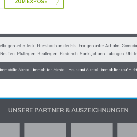
ZUM EXPOSÉ
ettingen unter Teck
Ebersbach an der Fils
Eningen unter Achalm
Gomadi
Neuffen
Pfullingen
Reutlingen
Riederich
Sankt Johann
Tübingen
Uhldi
Immobilie Aichtal
Immobilien Aichtal
Hauskauf Aichtal
Immobilienkauf Aich
UNSERE PARTNER & AUSZEICHNUNGEN