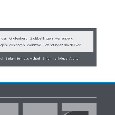
ngen
Grafenberg
Großbettlingen
Herrenberg
ngen-Mühlhofen
Wannweil
Wendlingen am Neckar
tal
Einfamilienhaus Aichtal
Einfamilienhäuser Aichtal