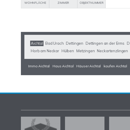
WOHNFLÄCHE
ZIMMER
OBJEKTNUMMER
Aichtal
Bad Urach
Dettingen
Dettingen an der Erms
D
Horb am Neckar
Hülben
Metzingen
Neckartenzlingen
Immo Aichtal
Haus Aichtal
Häuser Aichtal
kaufen Aichtal