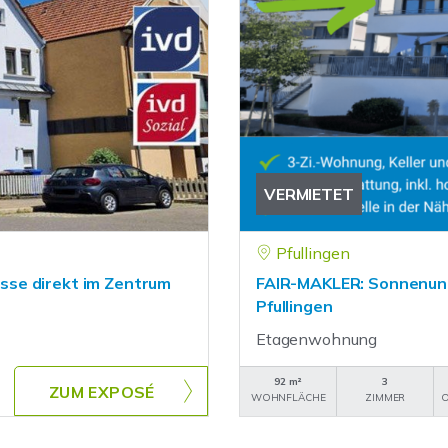
VERMIETET
Pfullingen
sse direkt im Zentrum
FAIR-MAKLER: Sonnenunt
Pfullingen
Etagenwohnung
92 m²
3
ZUM EXPOSÉ
WOHNFLÄCHE
ZIMMER
O