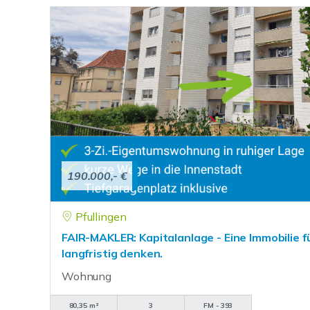
190.000,- €
Pfullingen
FAIR-MAKLER: Kapitalanlage - Eine Immobilie f
langfristig denken.
Wohnung
80,35 m²
3
FM - 393