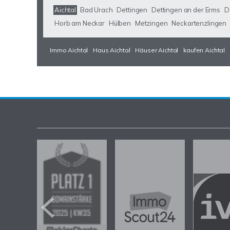
Aichtal
Bad Urach
Dettingen
Dettingen an der Erms
D
Horb am Neckar
Hülben
Metzingen
Neckartenzlingen
Immo Aichtal
Haus Aichtal
Häuser Aichtal
kaufen Aichtal