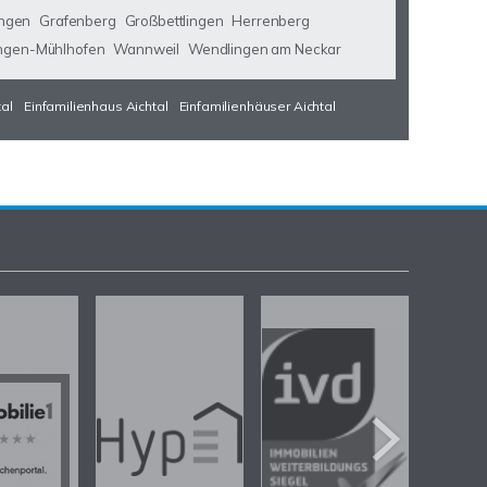
ngen
Grafenberg
Großbettlingen
Herrenberg
ngen-Mühlhofen
Wannweil
Wendlingen am Neckar
tal
Einfamilienhaus Aichtal
Einfamilienhäuser Aichtal