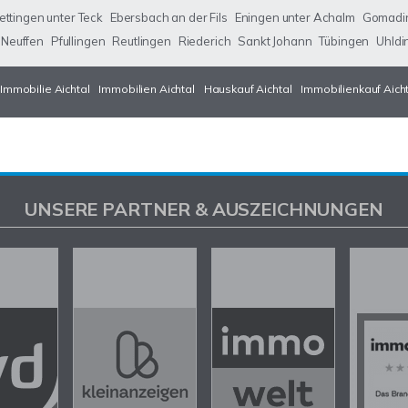
ettingen unter Teck
Ebersbach an der Fils
Eningen unter Achalm
Gomadi
Neuffen
Pfullingen
Reutlingen
Riederich
Sankt Johann
Tübingen
Uhldi
Immobilie Aichtal
Immobilien Aichtal
Hauskauf Aichtal
Immobilienkauf Aich
UNSERE PARTNER & AUSZEICHNUNGEN