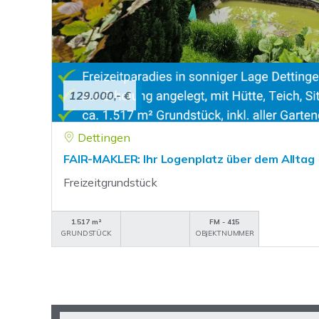
129.000,- €
Dettingen
FAIR-MAKLER: Ihr Logenplatz über dem Alltag
Freizeitgrundstück
1.517 m²
FM - 415
GRUNDSTÜCK
OBJEKTNUMMER