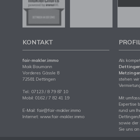
KONTAKT
PROFI
fair-makler.immo
Als kompe
Maik Baumann
Dettingen
Vorderes Gässle 8
Metzingen
72581 Dettingen
stehen wir
Vermietung 
Tel.: 07123 / 8 79 87 10
Mobil: 0162 / 7 82 41 19
Mit umfas
Expertise 
E-Mail: fair@fair-makler.immo
rund um Ih
Internet: www.fair-makler.immo
Dettingen
sowie der
Sie uns an 