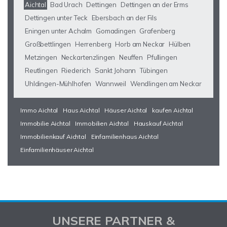
Aichtal
Bad Urach
Dettingen
Dettingen an der Erms
Dettingen unter Teck
Ebersbach an der Fils
Eningen unter Achalm
Gomadingen
Grafenberg
Großbettlingen
Herrenberg
Horb am Neckar
Hülben
Metzingen
Neckartenzlingen
Neuffen
Pfullingen
Reutlingen
Riederich
Sankt Johann
Tübingen
Uhldingen-Mühlhofen
Wannweil
Wendlingen am Neckar
Immo Aichtal
Haus Aichtal
Häuser Aichtal
kaufen Aichtal
Immobilie Aichtal
Immobilien Aichtal
Hauskauf Aichtal
Immobilienkauf Aichtal
Einfamilienhaus Aichtal
Einfamilienhäuser Aichtal
UNSERE PARTNER &