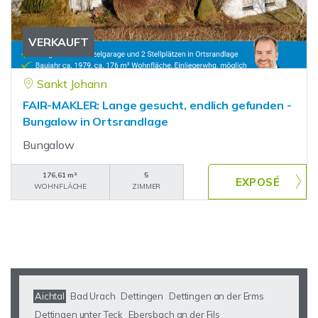
VERKAUFT
Sankt Johann
FAIR-MAKLER: Lange gesucht, endlich gefunden -
Bungalow in Ortsrandlage
Bungalow
176,61 m²
5
WOHNFLÄCHE
ZIMMER
Aichtal
Bad Urach
Dettingen
Dettingen an der Erms
Dettingen unter Teck
Ebersbach an der Fils