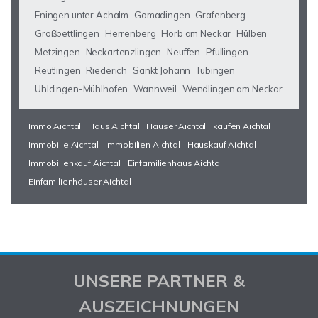
Eningen unter Achalm
Gomadingen
Grafenberg
Großbettlingen
Herrenberg
Horb am Neckar
Hülben
Metzingen
Neckartenzlingen
Neuffen
Pfullingen
Reutlingen
Riederich
Sankt Johann
Tübingen
Uhldingen-Mühlhofen
Wannweil
Wendlingen am Neckar
Immo Aichtal
Haus Aichtal
Häuser Aichtal
kaufen Aichtal
Immobilie Aichtal
Immobilien Aichtal
Hauskauf Aichtal
Immobilienkauf Aichtal
Einfamilienhaus Aichtal
Einfamilienhäuser Aichtal
UNSERE PARTNER &
AUSZEICHNUNGEN