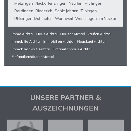
Metzingen
Neckartenzlingen
Neuffen
Pfullingen
Reutlingen
Riederich
Sankt Johann
Tübingen
Uhldingen-Mühlhofen
Wannweil
Wendlingen am Neckar
Immo Aichtal
Haus Aichtal
Häuser Aichtal
kaufen Aichtal
Immobilie Aichtal
Immobilien Aichtal
Hauskauf Aichtal
Immobilienkauf Aichtal
Einfamilienhaus Aichtal
Einfamilienhäuser Aichtal
UNSERE PARTNER &
AUSZEICHNUNGEN