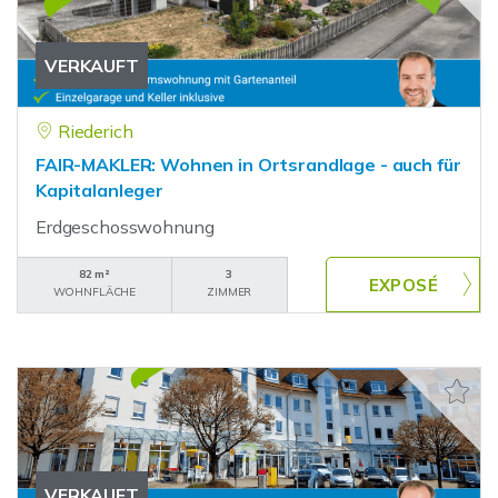
VERKAUFT
Riederich
FAIR-MAKLER: Wohnen in Ortsrandlage - auch für
Kapitalanleger
Erdgeschosswohnung
82 m²
3
WOHNFLÄCHE
ZIMMER
VERKAUFT