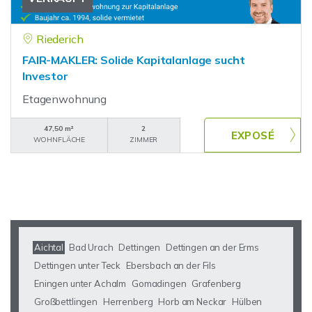
Riederich
FAIR-MAKLER: Solide Kapitalanlage sucht
Investor
Etagenwohnung
47,50 m²
2
WOHNFLÄCHE
ZIMMER
Aichtal
Bad Urach
Dettingen
Dettingen an der Erms
Dettingen unter Teck
Ebersbach an der Fils
Eningen unter Achalm
Gomadingen
Grafenberg
Großbettlingen
Herrenberg
Horb am Neckar
Hülben