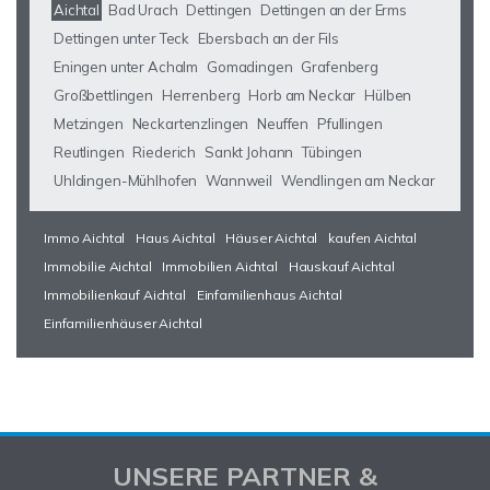
Aichtal
Bad Urach
Dettingen
Dettingen an der Erms
Dettingen unter Teck
Ebersbach an der Fils
Eningen unter Achalm
Gomadingen
Grafenberg
Großbettlingen
Herrenberg
Horb am Neckar
Hülben
Metzingen
Neckartenzlingen
Neuffen
Pfullingen
Reutlingen
Riederich
Sankt Johann
Tübingen
Uhldingen-Mühlhofen
Wannweil
Wendlingen am Neckar
Immo Aichtal
Haus Aichtal
Häuser Aichtal
kaufen Aichtal
Immobilie Aichtal
Immobilien Aichtal
Hauskauf Aichtal
Immobilienkauf Aichtal
Einfamilienhaus Aichtal
Einfamilienhäuser Aichtal
UNSERE PARTNER &