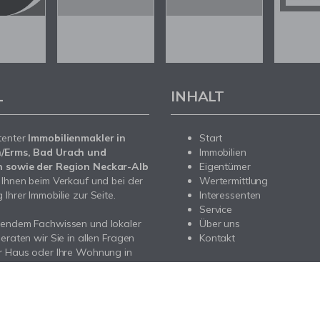
L
INHALT
tenter
Immobilienmakler in
Start
/Erms, Bad Urach und
Immobilien
 sowie der Region Neckar-Alb
Eigentümer
 Ihnen beim Verkauf und bei der
Wertermittlung
Ihrer Immobilie zur Seite.
Interessenten
Service
sendem Fachwissen und lokaler
Über uns
beraten wir Sie in allen Fragen
Kontakt
r Haus oder Ihre Wohnung in
/Erms, Bad Urach und Metzingen
 Region Neckar-Alb. Sprechen
- wir sind für Sie da.