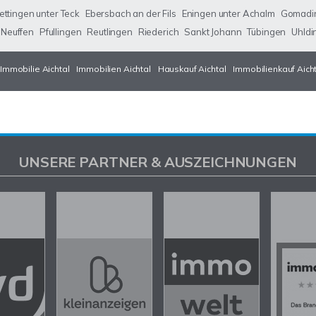
ettingen unter Teck
Ebersbach an der Fils
Eningen unter Achalm
Gomadi
Neuffen
Pfullingen
Reutlingen
Riederich
Sankt Johann
Tübingen
Uhldi
Immobilie Aichtal
Immobilien Aichtal
Hauskauf Aichtal
Immobilienkauf Aich
UNSERE PARTNER & AUSZEICHNUNGEN