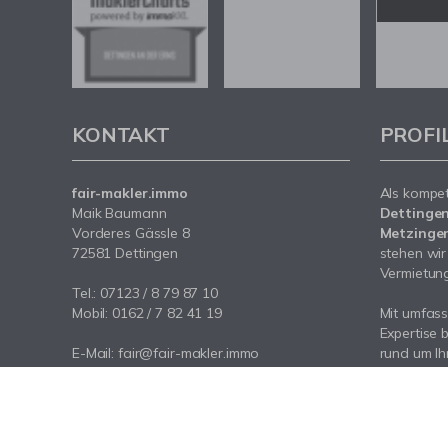
KONTAKT
PROFI
fair-makler.immo
Als kompe
Maik Baumann
Dettingen
Vorderes Gässle 8
Metzingen
72581 Dettingen
stehen wir
Vermietung 
Tel.: 07123 / 8 79 87 10
Mobil: 0162 / 7 82 41 19
Mit umfas
Expertise 
E-Mail: fair@fair-makler.immo
rund um Ih
Internet: www.fair-makler.immo
Dettingen
sowie der
Sie uns an 