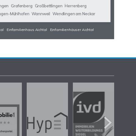
ngen
Grafenberg
Großbettlingen
Herrenberg
ngen-Mühlhofen
Wannweil
Wendlingen am Neckar
tal
Einfamilienhaus Aichtal
Einfamilienhäuser Aichtal