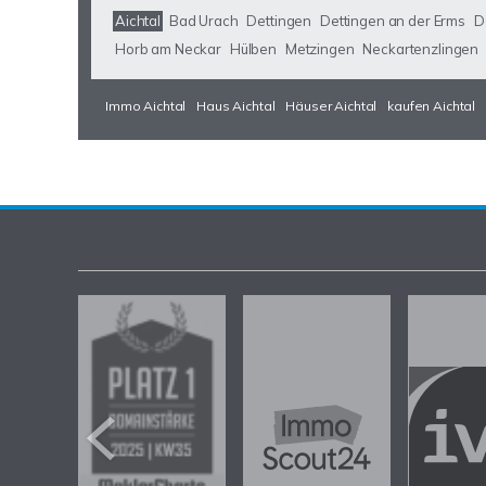
Aichtal
Bad Urach
Dettingen
Dettingen an der Erms
D
Horb am Neckar
Hülben
Metzingen
Neckartenzlingen
Immo Aichtal
Haus Aichtal
Häuser Aichtal
kaufen Aichtal