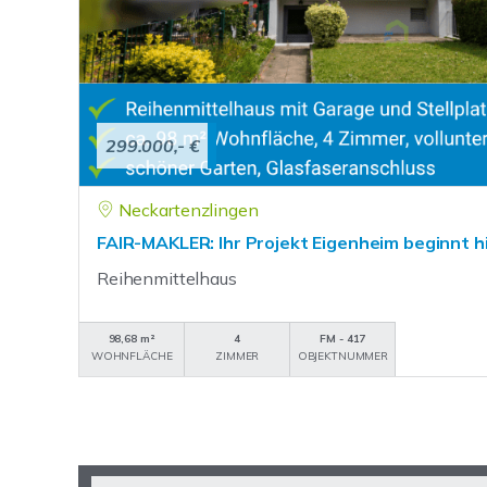
299.000,- €
Neckartenzlingen
FAIR-MAKLER: Ihr Projekt Eigenheim beginnt hi
Reihenmittelhaus
98,68 m²
4
FM - 417
WOHNFLÄCHE
ZIMMER
OBJEKTNUMMER