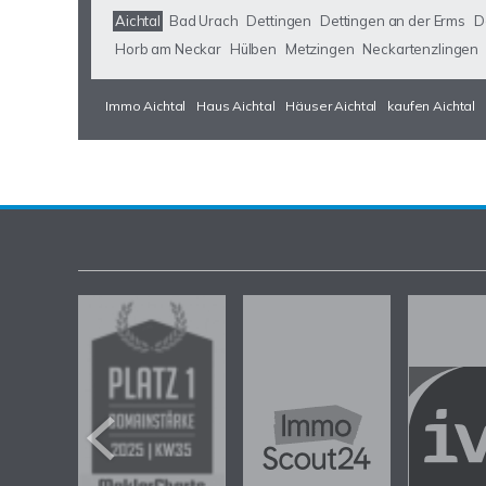
Aichtal
Bad Urach
Dettingen
Dettingen an der Erms
D
Horb am Neckar
Hülben
Metzingen
Neckartenzlingen
Immo Aichtal
Haus Aichtal
Häuser Aichtal
kaufen Aichtal