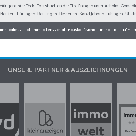
ettingen unter Teck
Ebersbach an der Fils
Eningen unter Achalm
Gomadi
Neuffen
Pfullingen
Reutlingen
Riederich
Sankt Johann
Tübingen
Uhldi
Immobilie Aichtal
Immobilien Aichtal
Hauskauf Aichtal
Immobilienkauf Aich
UNSERE PARTNER & AUSZEICHNUNGEN