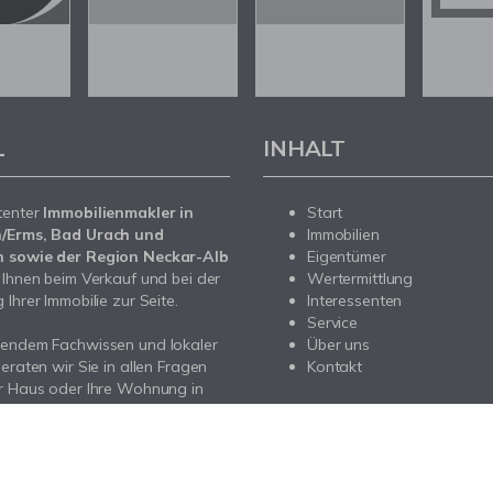
L
INHALT
tenter
Immobilienmakler in
Start
/Erms, Bad Urach und
Immobilien
 sowie der Region Neckar-Alb
Eigentümer
 Ihnen beim Verkauf und bei der
Wertermittlung
Ihrer Immobilie zur Seite.
Interessenten
Service
sendem Fachwissen und lokaler
Über uns
beraten wir Sie in allen Fragen
Kontakt
r Haus oder Ihre Wohnung in
/Erms, Bad Urach und Metzingen
 Region Neckar-Alb. Sprechen
- wir sind für Sie da.