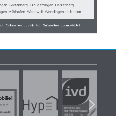
ngen
Grafenberg
Großbettlingen
Herrenberg
ngen-Mühlhofen
Wannweil
Wendlingen am Neckar
tal
Einfamilienhaus Aichtal
Einfamilienhäuser Aichtal