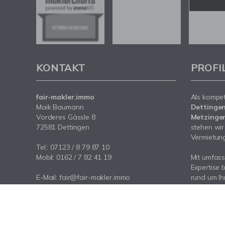
KONTAKT
PROFI
fair-makler.immo
Als kompe
Maik Baumann
Dettingen
Vorderes Gässle 8
Metzingen
72581 Dettingen
stehen wir
Vermietung 
Tel.: 07123 / 8 79 87 10
Mobil: 0162 / 7 82 41 19
Mit umfas
Expertise 
E-Mail: fair@fair-makler.immo
rund um Ih
Internet: www.fair-makler.immo
Dettingen
sowie der
Sie uns an 