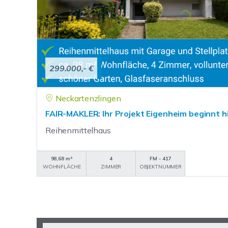
299.000,- €
Neckartenzlingen
FAIR-MAKLER: Ihr Projekt Eigenheim beginnt hi
Reihenmittelhaus
98,68 m²
4
FM - 417
WOHNFLÄCHE
ZIMMER
OBJEKTNUMMER