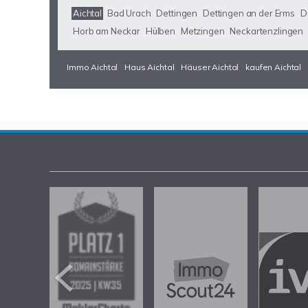
Aichtal
Bad Urach
Dettingen
Dettingen an der Erms
D
Horb am Neckar
Hülben
Metzingen
Neckartenzlingen
Immo Aichtal
Haus Aichtal
Häuser Aichtal
kaufen Aichtal