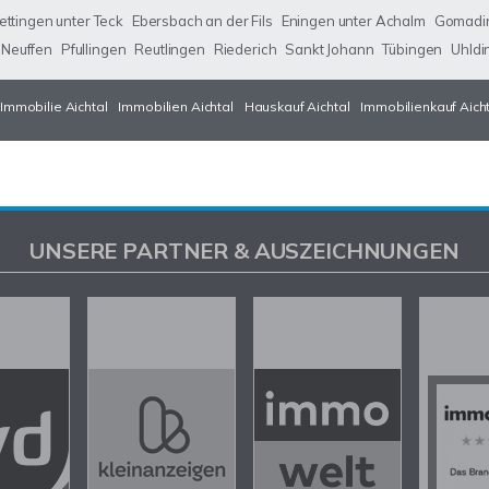
ettingen unter Teck
Ebersbach an der Fils
Eningen unter Achalm
Gomadi
Neuffen
Pfullingen
Reutlingen
Riederich
Sankt Johann
Tübingen
Uhldi
Immobilie Aichtal
Immobilien Aichtal
Hauskauf Aichtal
Immobilienkauf Aich
UNSERE PARTNER & AUSZEICHNUNGEN