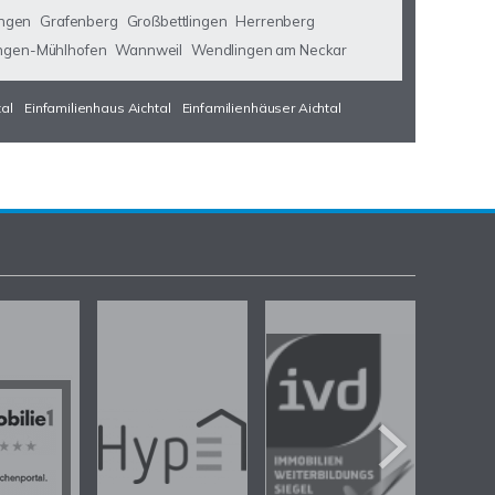
ngen
Grafenberg
Großbettlingen
Herrenberg
ngen-Mühlhofen
Wannweil
Wendlingen am Neckar
tal
Einfamilienhaus Aichtal
Einfamilienhäuser Aichtal