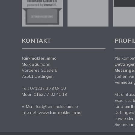
KONTAKT
PROFI
fair-makler.immo
Als kompe
Maik Baumann
Dettingen
Vorderes Gässle 8
Metzingen
72581 Dettingen
stehen wir
Vermietung 
Tel.: 07123 / 8 79 87 10
Mobil: 0162 / 7 82 41 19
Mit umfas
Expertise 
E-Mail: fair@fair-makler.immo
rund um Ih
Internet: www.fair-makler.immo
Dettingen
sowie der
Sie uns an 