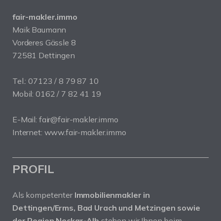
fair-makler.immo
Maik Baumann
Vorderes Gässle 8
72581 Dettingen
Tel.: 07123 / 8 79 87 10
Mobil: 0162 / 7 82 41 19
E-Mail: fair@fair-makler.immo
Internet: www.fair-makler.immo
PROFIL
Als kompetenter
Immobilienmakler in
Dettingen/Erms, Bad Urach und Metzingen sowie
der Region Neckar-Alb
stehen wir Ihnen beim