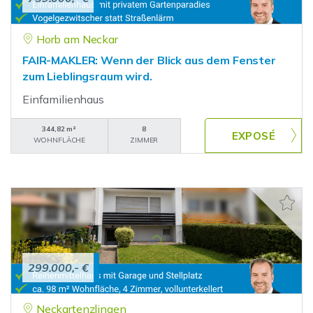
Horb am Neckar
FAIR-MAKLER: Wenn der Blick aus dem Fenster
zum Lieblingsraum wird.
Einfamilienhaus
344,82 m²
8
WOHNFLÄCHE
ZIMMER
299.000,- €
Neckartenzlingen