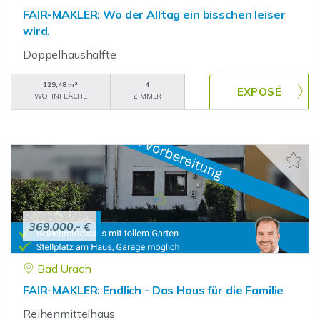
FAIR-MAKLER: Wo der Alltag ein bisschen leiser
wird.
Doppelhaushälfte
129,48 m²
4
WOHNFLÄCHE
ZIMMER
369.000,- €
Bad Urach
FAIR-MAKLER: Endlich - Das Haus für die Familie
Reihenmittelhaus