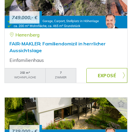
749.000,- €
Herrenberg
FAIR-MAKLER: Familiendomizil in herrlicher
Aussichtslage
Einfamilienhaus
202 m²
7
WOHNFLÄCHE
ZIMMER
739.000,- €