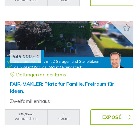
WOHNFLÄCHE
ZIMMER
549.000,- €
Dettingen an der Erms
FAIR-MAKLER: Platz für Familie. Freiraum für
Ideen.
Zweifamilienhaus
245,95 m²
9
WOHNFLÄCHE
ZIMMER