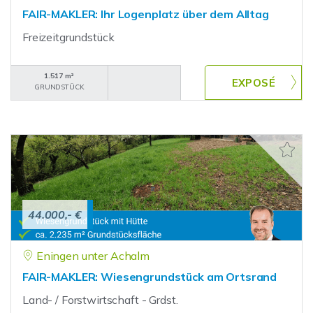
FAIR-MAKLER: Ihr Logenplatz über dem Alltag
Freizeitgrundstück
1.517 m²
GRUNDSTÜCK
44.000,- €
Eningen unter Achalm
FAIR-MAKLER: Wiesengrundstück am Ortsrand
Land- / Forstwirtschaft - Grdst.