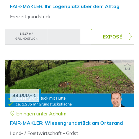
FAIR-MAKLER: Ihr Logenplatz über dem Alltag
Freizeitgrundstück
1.517 m²
GRUNDSTÜCK
44.000,- €
Eningen unter Achalm
FAIR-MAKLER: Wiesengrundstück am Ortsrand
Land- / Forstwirtschaft - Grdst.