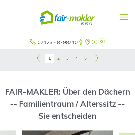
07123 - 8798710
1
2
3
4
5
FAIR-MAKLER: Über den Dächern
-- Familientraum / Alterssitz --
Sie entscheiden